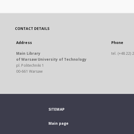
CONTACT DETAILS
Address
Phone
Main Library
tel. (+48 22)
of Warsaw University of Technology
pl. Politechniki 1
00-661 Warsaw
SITEMAP
Main page