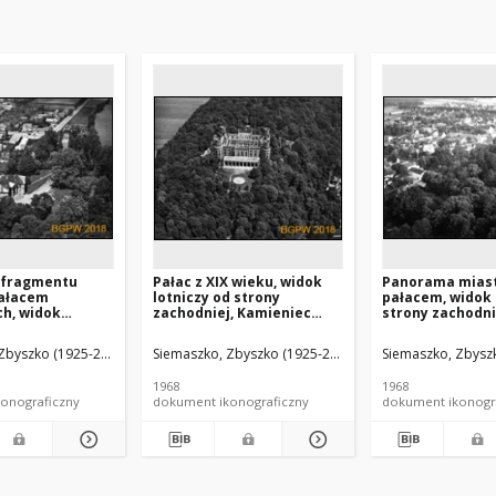
 fragmentu
Pałac z XIX wieku, widok
Panorama miast
pałacem
lotniczy od strony
pałacem, widok 
h, widok
zachodniej, Kamieniec
strony zachodni
d strony
Ząbkowicki
j, Dobrzyca
Zbyszko (1925-2015).
Siemaszko, Zbyszko (1925-2015).
Siemaszko, Zbyszk
1968
1968
onograficzny
dokument ikonograficzny
dokument ikonogr