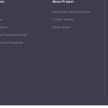
xes
About Project
Frequently asked questions
or
Contact details
ibutor
About dLibra
nal Publication Date
ct and Keywords