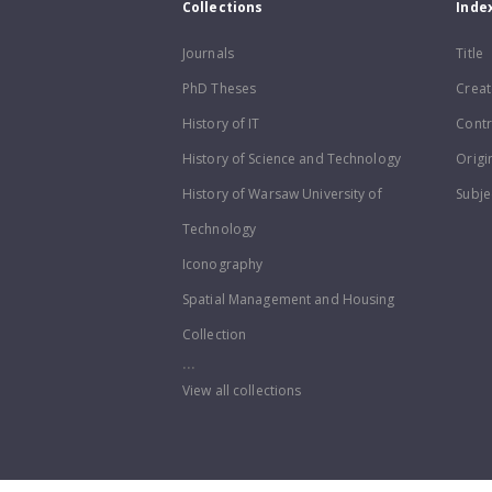
Collections
Inde
Journals
Title
PhD Theses
Creat
History of IT
Contr
History of Science and Technology
Origi
History of Warsaw University of
Subje
Technology
Iconography
Spatial Management and Housing
Collection
...
View all collections