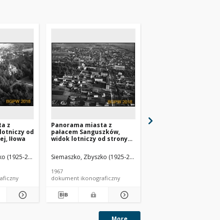
a z
Panorama miasta z
Panorama miasta z
lotniczy od
pałacem Sanguszków,
pałacem Potockich, 
ej, Iłowa
widok lotniczy od strony
lotniczy od strony
południowo-zachodniej w
zachodniej, Krzeszow
kierunku kościoła św.
o (1925-2015).
Siemaszko, Zbyszko (1925-2015).
Siemaszko, Zbyszko (19
Anny, Lubartów
1967
1967
aficzny
dokument ikonograficzny
dokument ikonograficzn
More