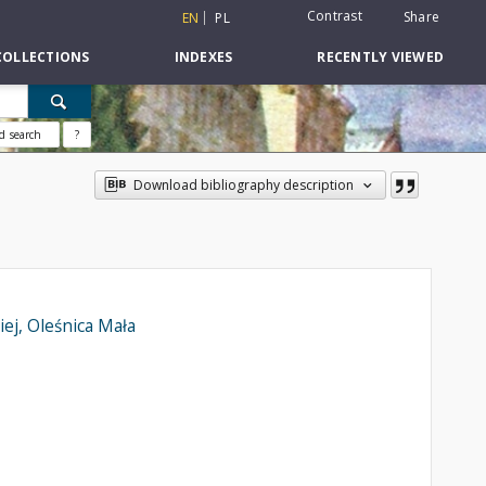
Contrast
Share
EN
PL
COLLECTIONS
INDEXES
RECENTLY VIEWED
d search
?
Download bibliography description
ej, Oleśnica Mała