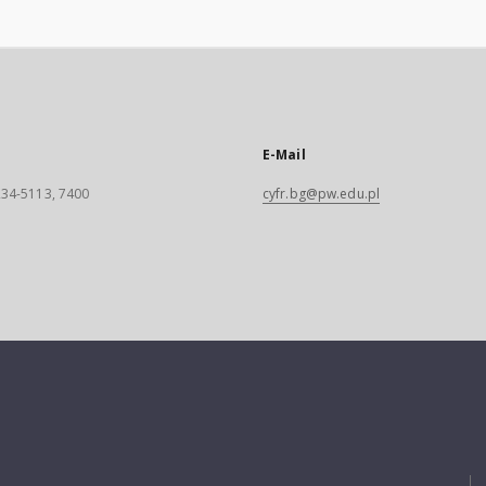
E-Mail
 234-5113, 7400
cyfr.bg@pw.edu.pl