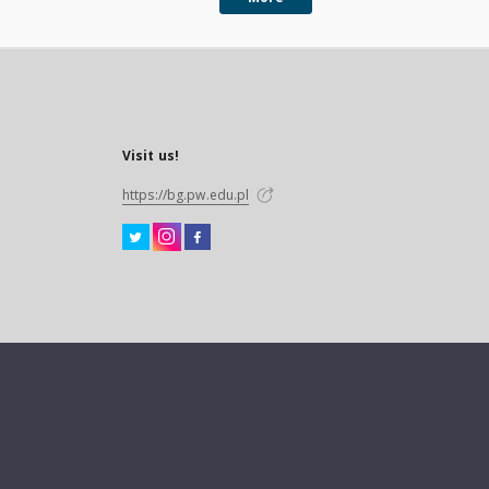
Visit us!
https://bg.pw.edu.pl