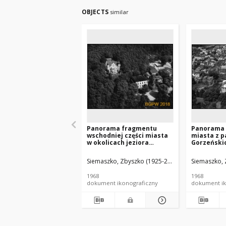
OBJECTS
similar
Panorama fragmentu
Panorama
wschodniej części miasta
miasta z 
w okolicach jeziora
Gorzeńskic
Barlineckiego z
lotniczy o
Pałacykiem Cebulowym,
południowe
Siemaszko, Zbyszko (1925-2015).
Siemaszko, 
widok lotniczy, Barlinek
1968
1968
dokument ikonograficzny
dokument ik