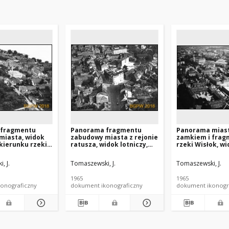
 fragmentu
Panorama fragmentu
Panorama miast
miasta, widok
zabudowy miasta z rejonie
zamkiem i fra
 kierunku rzeki
ratusza, widok lotniczy,
rzeki Wisłok, w
szawa
Świebodzin
lotniczy od stro
północno-zachod
, J.
Tomaszewski, J.
Tomaszewski, J.
Rzeszów
1965
1965
onograficzny
dokument ikonograficzny
dokument ikonogr