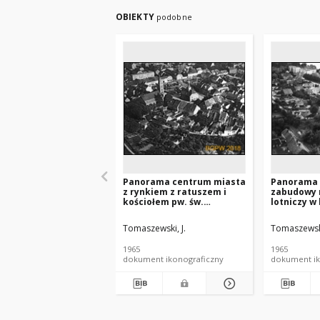
OBIEKTY
podobne
Panorama centrum miasta
Panorama
z rynkiem z ratuszem i
zabudowy 
kościołem pw. św.
lotniczy w
Wojciecha, widok lotniczy
Wisły, Nie
od strony południowo-
Tomaszewski, J.
Tomaszewski
zachodniej, Międzyrzecz
1965
1965
dokument ikonograficzny
dokument ik