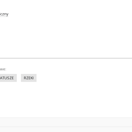
iczny
owe:
ATUSZE
RZEKI