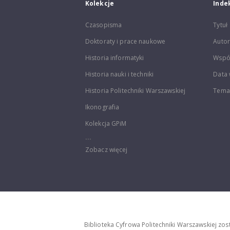
Kolekcje
Inde
Czasopisma
Tytuł
Doktoraty i prace naukowe
Autor
Historia informatyki
Wspó
Historia nauki i techniki
Data 
Historia Politechniki Warszawskiej
Temat
Ikonografia
Kolekcja GPiM
...
Zobacz więcej
Biblioteka Cyfrowa Politechniki Warszawskiej zo