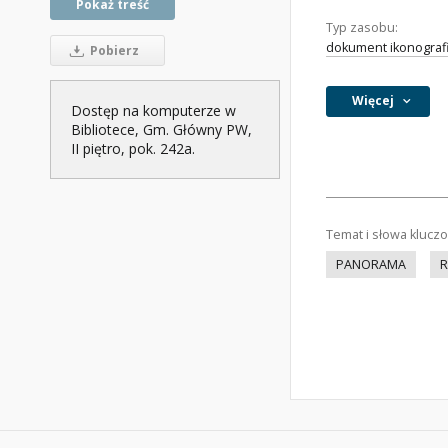
Pokaż treść
Typ zasobu:
dokument ikonograf
Pobierz
Więcej
Dostęp na komputerze w
Bibliotece, Gm. Główny PW,
II piętro, pok. 242a.
Temat i słowa klucz
PANORAMA
R