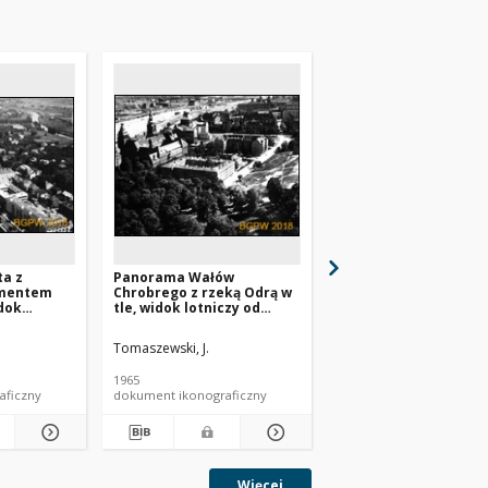
a z
Panorama Wałów
Panorama Wałów
gmentem
Chrobrego z rzeką Odrą w
Chrobrego, widok lot
idok
tle, widok lotniczy od
od strony parku Stef
ny
strony północnej, Szczecin
Żeromskiego w kieru
niej,
rzeki Odry, Szczecin
Tomaszewski, J.
Tomaszewski, J.
1965
1965
aficzny
dokument ikonograficzny
dokument ikonograficzn
Więcej