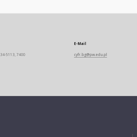
E-Mail
 234-5113, 7400
cyfr.bg@pw.edu.pl