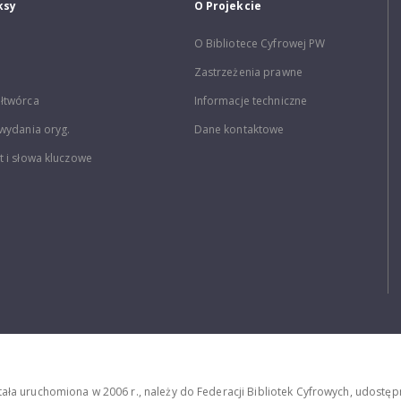
ksy
O Projekcie
O Bibliotece Cyfrowej PW
Zastrzeżenia prawne
łtwórca
Informacje techniczne
wydania oryg.
Dane kontaktowe
 i słowa kluczowe
stała uruchomiona w 2006 r., należy do Federacji Bibliotek Cyfrowych, udost