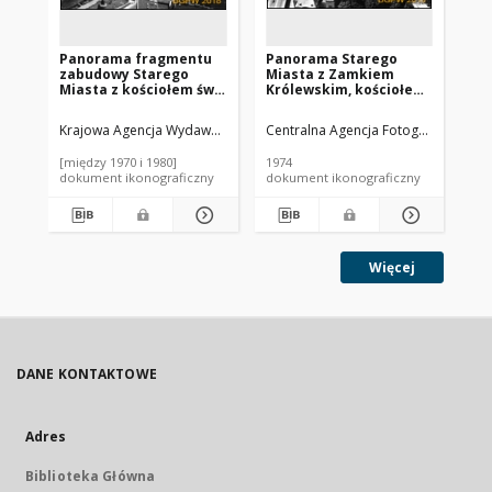
Panorama fragmentu
Panorama Starego
Pa
zabudowy Starego
Miasta z Zamkiem
Mi
Miasta z kościołem św.
Królewskim, kościołem
Kr
Marcina, Zamkiem
św. Anny, Trasą W-Z i
Za
Królewskim i zabudową
fragmentem
św.
Krajowa Agencja Wydawnicza (1974-2004).
Centralna Agencja Fotograficzna.
Instytucja sprawcza
Cen
In
wzdłuż ulicy Podwale,
Krakowskiego
Ma
widok lotniczy w
Przedmieścia, widok
od
[między 1970 i 1980]
1974
197
kierunku Traktu
lotniczy od strony
An
dokument ikonograficzny
dokument ikonograficzny
dok
Królewskiego z
Pałacu pod Blachą w
Wy
kościołem św. Anny,
kierunku Podwala i
Wa
Warszawa
Senatorskiej,
Warszawa
Więcej
DANE KONTAKTOWE
Adres
Biblioteka Główna