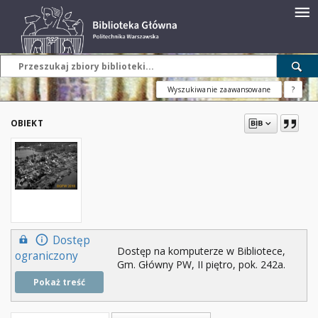
Wyszukiwanie zaawansowane
?
OBIEKT
Dostęp
Dostęp na komputerze w Bibliotece,
ograniczony
Gm. Główny PW, II piętro, pok. 242a.
Pokaż treść