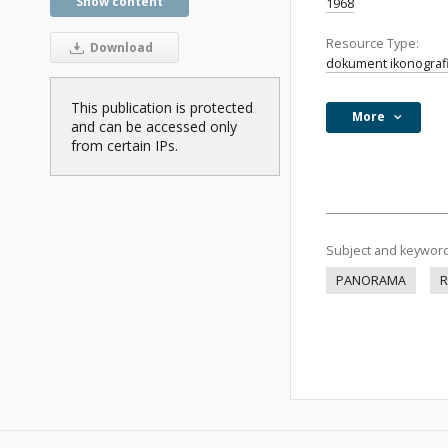
Show content
1968
Resource Type:
Download
dokument ikonograf
This publication is protected
More
and can be accessed only
from certain IPs.
Subject and keywor
PANORAMA
R