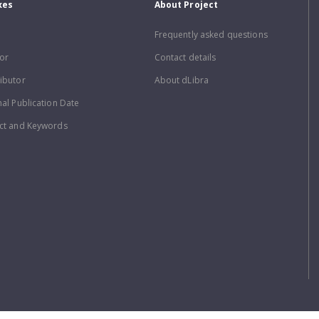
xes
About Project
Frequently asked questions
or
Contact details
ibutor
About dLibra
nal Publication Date
ct and Keywords