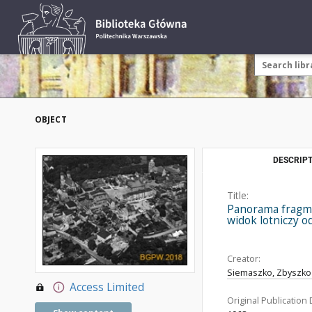
OBJECT
DESCRIPT
Title:
Panorama fragme
widok lotniczy o
Creator:
Siemaszko, Zbyszko 
Access Limited
Original Publication 