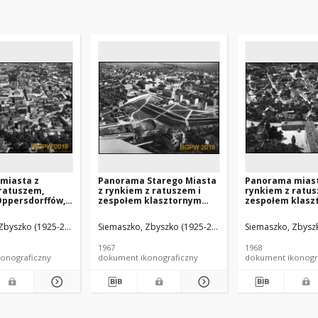
miasta z
Panorama Starego Miasta
Panorama miast
ratuszem,
z rynkiem z ratuszem i
rynkiem z ratu
ppersdorffów,
zespołem klasztornym
zespołem klasz
klasztornym
OO. Kapucynów, widok
Franciszkanów i
anów z
lotniczy od strony
strażniczo-więz
Zbyszko (1925-2015).
Siemaszko, Zbyszko (1925-2015).
Siemaszko, Zbyszk
św. Franciszka i
zachodniej, Łomża
widok lotniczy 
pw. św.
północno-wscho
1967
1968
a, widok
Głogówek
onograficzny
dokument ikonograficzny
dokument ikonogr
d strony
j, Głogówek