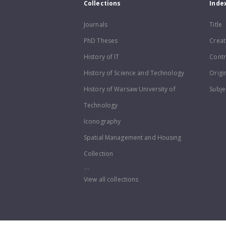
Collections
Inde
Journals
Title
PhD Theses
Creat
History of IT
Contr
History of Science and Technology
Origi
History of Warsaw University of
Subje
Technology
Iconography
Spatial Management and Housing
Collection
...
View all collections