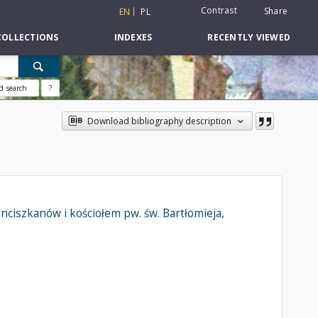
Contrast
Share
EN
PL
COLLECTIONS
INDEXES
RECENTLY VIEWED
d search
?
Download bibliography description
ciszkanów i kościołem pw. św. Bartłomieja,