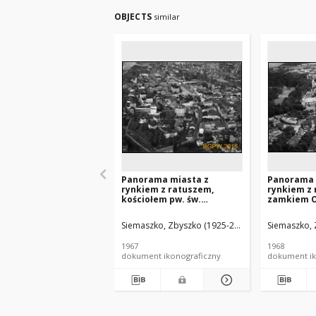
OBJECTS
similar
Panorama miasta z
Panorama 
rynkiem z ratuszem,
rynkiem z 
kościołem pw. św.
zamkiem O
Małgorzaty i klasztorem
zespołem 
Jezuitów z kościołem pw.
Franciszk
Siemaszko, Zbyszko (1925-2015).
Siemaszko, 
św. Ducha, widok lotniczy
kościołem 
od strony południowej,
kościołem 
1967
1968
Nowy Sącz
Bartłomiej
dokument ikonograficzny
dokument ik
lotniczy o
zachodnie