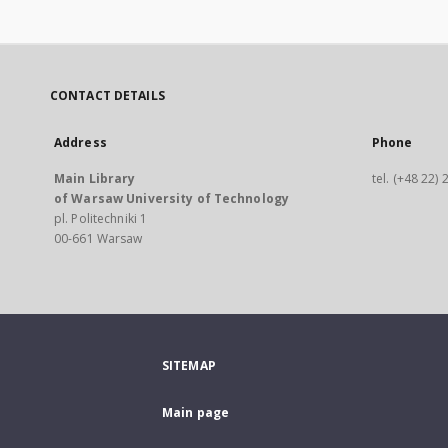
CONTACT DETAILS
Address
Phone
Main Library
tel. (+48 22)
of Warsaw University of Technology
pl. Politechniki 1
00-661 Warsaw
SITEMAP
Main page