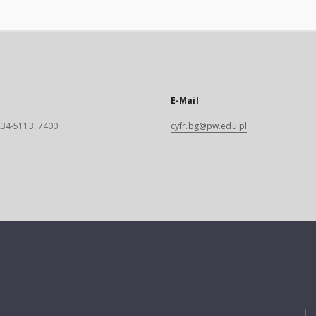
E-Mail
 234-5113, 7400
cyfr.bg@pw.edu.pl