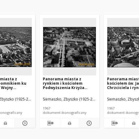
miasta z
Panorama miasta z
Panorama miast
 pomnikiem ku
rynkiem i kościołem
kościołem św. J
II Wojny
Podwyższenia Krzyża
Chrzciciela i ry
i kościołem pw.
Świętego, widok lotniczy
obeliskiem poś
widok lotniczy od
od strony południowo-
poległym w wal
Zbyszko (1925-2015).
Siemaszko, Zbyszko (1925-2015).
Siemaszko, Zbyszk
nocno-
zachodniej, Zwoleń
wolność Ojczyzn
, Radzyń
lotniczy od stro
1967
1967
i
południowo-wsc
onograficzny
dokument ikonograficzny
dokument ikonogr
Choroszcz