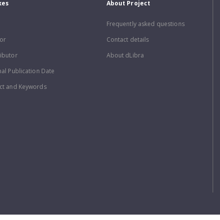
xes
About Project
Frequently asked questions
or
Contact details
ibutor
About dLibra
nal Publication Date
ct and Keywords