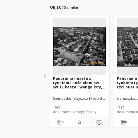
OBJECTS
similar
Panorama miasta z
Panorama 
rynkiem i kościołem pw.
rynkiem i
św. Łukasza Ewangelisty,
czci ofiar 
widok lotniczy od strony
Światowej 
południowej, Drzewica
św. Anny, 
Siemaszko, Zbyszko (1925-2015).
Siemaszko, 
strony pół
wschodniej
1967
1967
Chełmińsk
dokument ikonograficzny
dokument ik