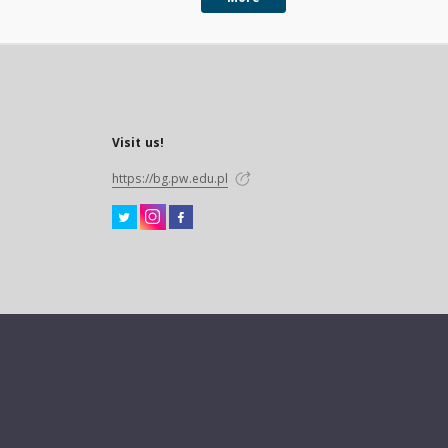
Visit us!
https://bg.pw.edu.pl