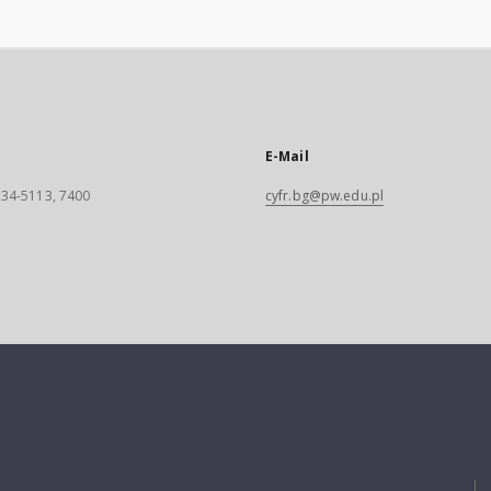
E-Mail
 234-5113, 7400
cyfr.bg@pw.edu.pl