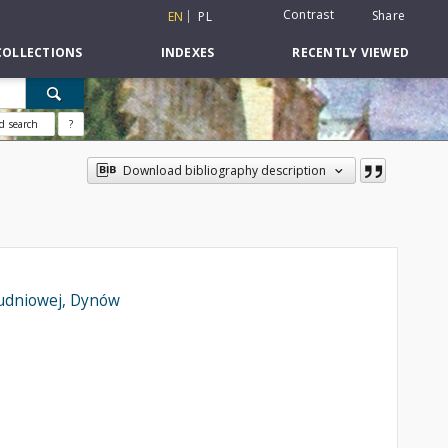
Contrast
Share
EN
PL
COLLECTIONS
INDEXES
RECENTLY VIEWED
d search
?
Download bibliography description
łudniowej, Dynów