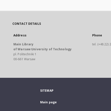
CONTACT DETAILS
Address
Phone
Main Library
tel. (+48 22)
of Warsaw University of Technology
pl. Politechniki 1
00-661 Warsaw
SITEMAP
Main page