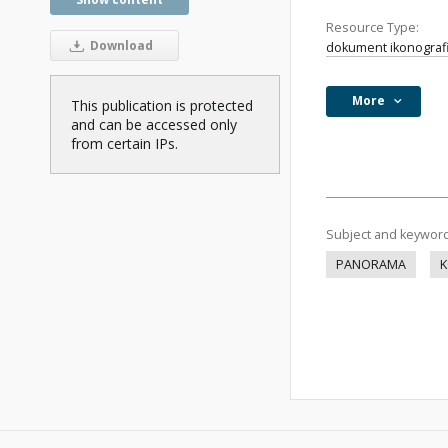
Resource Type:
Download
dokument ikonograf
More
This publication is protected
and can be accessed only
from certain IPs.
Subject and keywor
PANORAMA
K