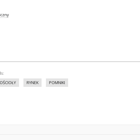
iczny
ds:
OŚCIOŁY
RYNEK
POMNIKI