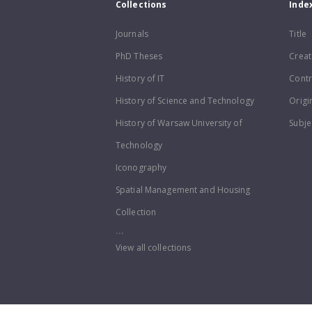
Collections
Inde
Journals
Title
PhD Theses
Creat
History of IT
Contr
History of Science and Technology
Origi
History of Warsaw University of
Subje
Technology
Iconography
Spatial Management and Housing
Collection
...
View all collections