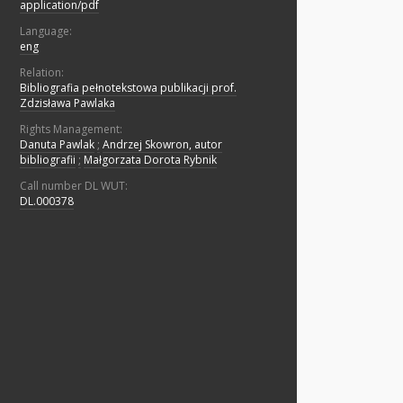
application/pdf
Language:
eng
Relation:
Bibliografia pełnotekstowa publikacji prof.
Zdzisława Pawlaka
Rights Management:
Danuta Pawlak
;
Andrzej Skowron, autor
bibliografii
;
Małgorzata Dorota Rybnik
Call number DL WUT:
DL.000378