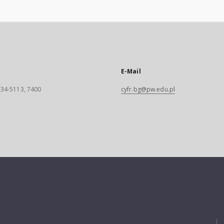
E-Mail
 234-5113, 7400
cyfr.bg@pw.edu.pl