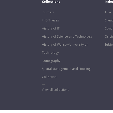
Collections
Inde
Journals
Title
PhD Theses
Creat
History of IT
Contr
History of Science and Technology
Origi
History of Warsaw University of
Subje
Technology
Iconography
Spatial Management and Housing
Collection
...
View all collections