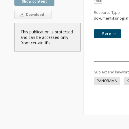
1966
Show content
Resource Type:
Download
dokument ikonograf
This publication is protected
More
and can be accessed only
from certain IPs.
Subject and keywor
PANORAMA
K