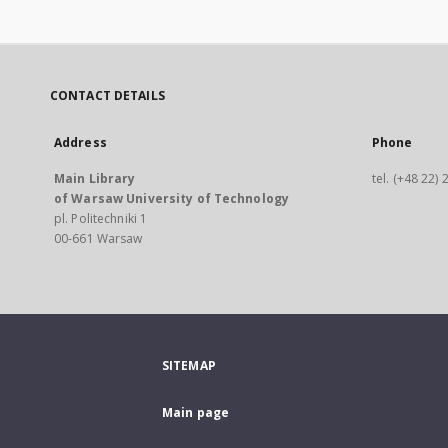
CONTACT DETAILS
Address
Phone
Main Library
tel. (+48 22)
of Warsaw University of Technology
pl. Politechniki 1
00-661 Warsaw
SITEMAP
Main page