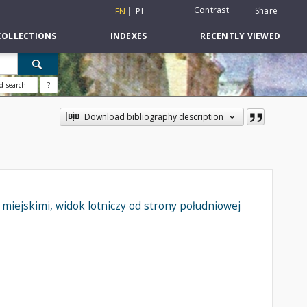
Contrast
Share
EN
PL
COLLECTIONS
INDEXES
RECENTLY VIEWED
d search
?
Download bibliography description
miejskimi, widok lotniczy od strony południowej