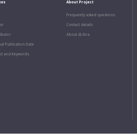
xes
About Project
Frequently asked questions
or
Contact details
ibutor
About dLibra
nal Publication Date
ct and Keywords