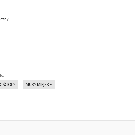
iczny
ds:
OŚCIOŁY
MURY MIEJSKIE