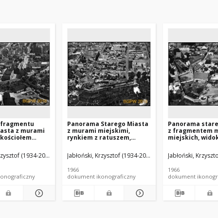
 fragmentu
Panorama Starego Miasta
Panorama stare
iasta z murami
z murami miejskimi,
z fragmentem 
 kościołem
rynkiem z ratuszem,
miejskich, widok
ęcia NMP i
kościołem Wniebowzięcia
od strony zacho
ś. Jakuba i
NMP z wieżą i kościołem śś.
Chełmno
rzysztof (1934-2014).
Jabłoński, Krzysztof (1934-2014).
Jabłoński, Krzyszt
widok lotniczy od
Jakuba i Mikołaja w tle,
udniowo-
widok lotniczy od strony
1966
1966
j, Chełmno
południowo-wschodniej,
onograficzny
dokument ikonograficzny
dokument ikonogr
Chełmno