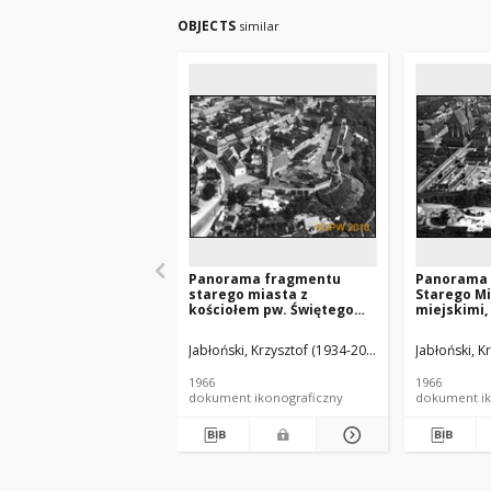
OBJECTS
similar
Panorama fragmentu
Panorama
starego miasta z
Starego M
kościołem pw. Świętego
miejskimi,
Ducha i murami miejskimi,
Wniebowzi
widok lotniczy od strony
kościołem ś
Jabłoński, Krzysztof (1934-2014).
Jabłoński, K
południowej, Chełmno
Mikołaja, 
strony poł
1966
1966
zachodnie
dokument ikonograficzny
dokument ik