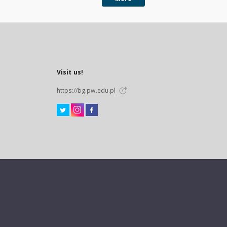
Visit us!
https://bg.pw.edu.pl