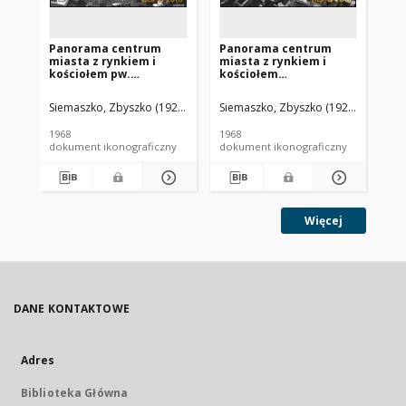
Panorama centrum
Panorama centrum
Pa
miasta z rynkiem i
miasta z rynkiem i
mi
kościołem pw.
kościołem
ko
Najświętszego Serca
Najświętszego Serca
z 
Pana Jezusa, widok
Pana Jezusa, widok
wi
Siemaszko, Zbyszko (1925-2015).
Siemaszko, Zbyszko (1925-2015).
Sie
lotniczy od strony
lotniczy od strony
st
zachodniej, Bojanowo
południowo-zachodniej,
Bo
1968
1968
196
Bojanowo
dokument ikonograficzny
dokument ikonograficzny
dok
Więcej
DANE KONTAKTOWE
Adres
Biblioteka Główna