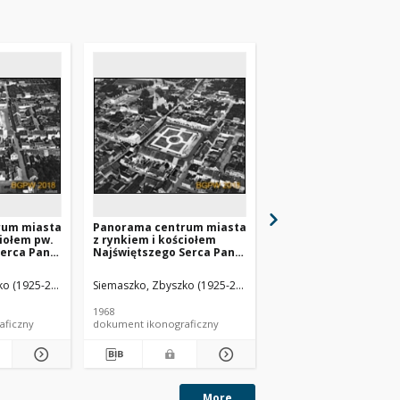
rum miasta
Panorama centrum miasta
Panorama centrum m
ciołem pw.
z rynkiem i kościołem
z rynkiem i kościołem
Serca Pana
Najświętszego Serca Pana
Mikołaja z drewnianą
tniczy od
Jezusa, widok lotniczy od
dzwonnicą, widok lot
ej,
strony południowo-
od strony wschodniej
o (1925-2015).
Siemaszko, Zbyszko (1925-2015).
Siemaszko, Zbyszko (19
zachodniej, Bojanowo
Bochnia
1968
1967
aficzny
dokument ikonograficzny
dokument ikonograficzn
More