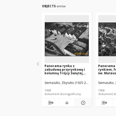
OBJECTS
similar
Panorama rynku z
Panorama 
zabudową przyrynkową i
rynkiem, f
kolumną Trójcy Świętej,
św. Mateus
widok lotniczy od strony
Maryjną, w
południowej, Rydzyna
strony wsc
Siemaszko, Zbyszko (1925-2015).
Siemaszko, 
Lubomierz
1968
1968
dokument ikonograficzny
dokument ik