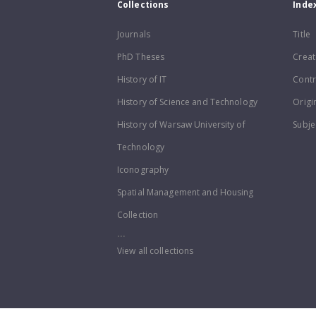
Collections
Inde
Journals
Title
PhD Theses
Creat
History of IT
Contr
History of Science and Technology
Origi
History of Warsaw University of
Subje
Technology
Iconography
Spatial Management and Housing
Collection
...
View all collections