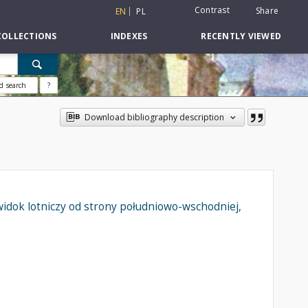
Contrast
Share
EN
PL
COLLECTIONS
INDEXES
RECENTLY VIEWED
d search
?
Download bibliography description
 widok lotniczy od strony południowo-wschodniej,