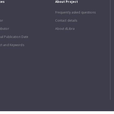
xes
About Project
Frequently asked questions
or
Contact details
ibutor
About dLibra
nal Publication Date
ct and Keywords