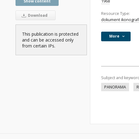
Show content
1968
Resource Type:
Download
dokument ikonograf
This publication is protected
More
and can be accessed only
from certain IPs.
Subject and keywor
PANORAMA
R