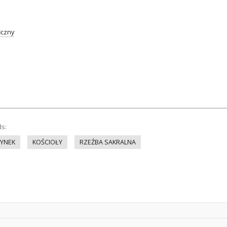
iczny
ds:
YNEK
KOŚCIOŁY
RZEŹBA SAKRALNA