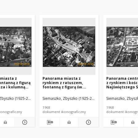
miasta z
Panorama miasta z
Panorama cent
ontanną z figurą
rynkiem z ratuszem,
z rynkiem i koś
za i kolumną
fontanną z figurą św.
Najświętszego 
idok lotniczy od
Mateusza i kolumną
Jezusa, widok lo
hodniej,
Maryjną, widok lotniczy od
strony zachodni
Zbyszko (1925-2015).
Siemaszko, Zbyszko (1925-2015).
Siemaszko, Zbyszk
strony północno-
Bojanowo
wschodniej, Lubomierz
1968
1968
onograficzny
dokument ikonograficzny
dokument ikonogr