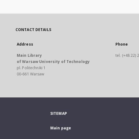
CONTACT DETAILS
Address
Phone
Main Library
tel. (+48 22)
of Warsaw University of Technology
pl. Politechniki 1
00-661 Warsaw
SITEMAP
Main page