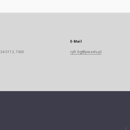
E-Mail
 234-5113, 7400
cyfr.bg@pw.edu.pl