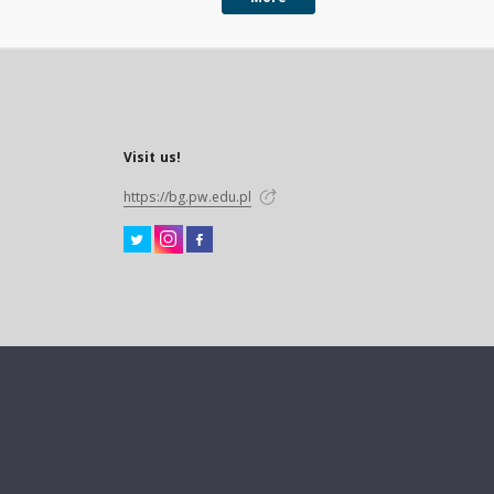
Visit us!
https://bg.pw.edu.pl