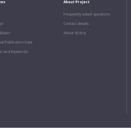
xes
About Project
Frequently asked questions
or
Contact details
ibutor
About dLibra
nal Publication Date
ct and Keywords