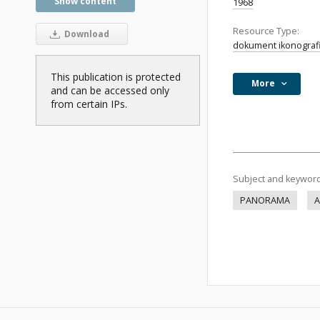
Show content
1968
Resource Type:
Download
dokument ikonograf
This publication is protected
More
and can be accessed only
from certain IPs.
Subject and keywor
PANORAMA
A