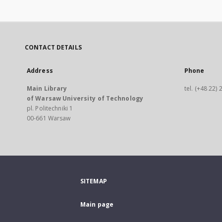
CONTACT DETAILS
Address
Phone
Main Library
tel. (+48 22)
of Warsaw University of Technology
pl. Politechniki 1
00-661 Warsaw
SITEMAP
Main page