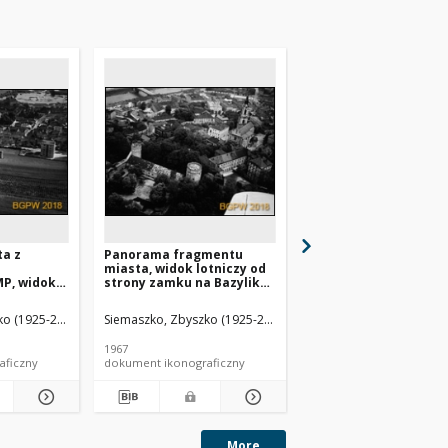
a z
Panorama fragmentu
Panorama miasta z
miasta, widok lotniczy od
Bazyliką Nawiedzeni
P, widok
strony zamku na Bazylikę
NMP, widok od strony
ny
Wniebowzięcia NMP i św.
południowo-zachodni
hodniej w
Jana Chrzciciela, Przemyśl
kierunku Góry Różań
o (1925-2015).
Siemaszko, Zbyszko (1925-2015).
Siemaszko, Zbyszko (19
Nidy,
Bardo
1967
1968
aficzny
dokument ikonograficzny
dokument ikonograficzn
More