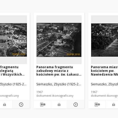
 fragmentu
Panorama fragmentu
Panorama miast
olegiatą
zabudowy miasta z
kościołem pw.
 i Wszystkich
kościołem pw. św. Łukasza,
Nawiedzenia NM
widok lotniczy
widok lotniczy od strony
lotniczy od stro
południowej,
południowej, Drzewica
południowo-zac
Zbyszko (1925-2015).
Siemaszko, Zbyszko (1925-2015).
Siemaszko, Zbyszk
sto
kierunku rzeki 
Pińczów
1967
1967
onograficzny
dokument ikonograficzny
dokument ikonogr