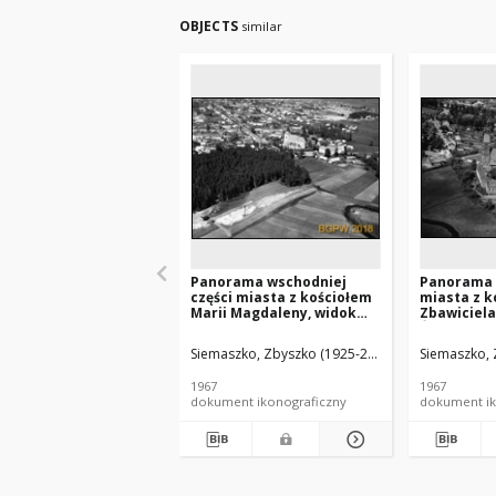
OBJECTS
similar
Panorama wschodniej
Panorama
części miasta z kościołem
miasta z k
Marii Magdaleny, widok
Zbawiciela
lotniczy od strony
Świętych, 
południowej, Biłgoraj
od strony 
Siemaszko, Zbyszko (1925-2015).
Siemaszko, 
Dobre Mia
1967
1967
dokument ikonograficzny
dokument ik