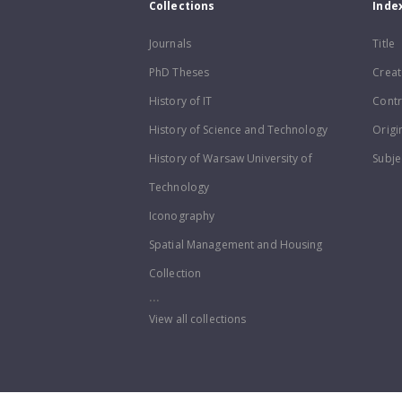
Collections
Inde
Journals
Title
PhD Theses
Creat
History of IT
Contr
History of Science and Technology
Origi
History of Warsaw University of
Subje
Technology
Iconography
Spatial Management and Housing
Collection
...
View all collections