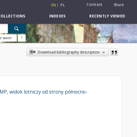
Contrast
Share
EN
PL
COLLECTIONS
INDEXES
RECENTLY VIEWED
d search
?
Download bibliography description
MP, widok lotniczy od strony północno-