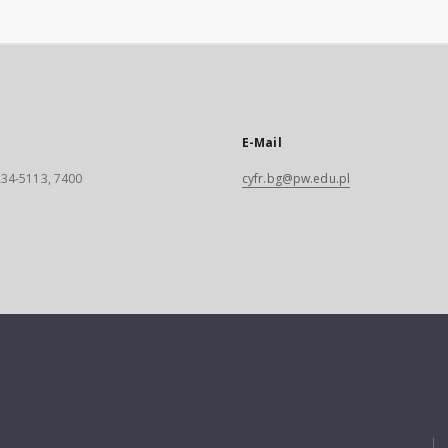
E-Mail
 234-5113, 7400
cyfr.bg@pw.edu.pl