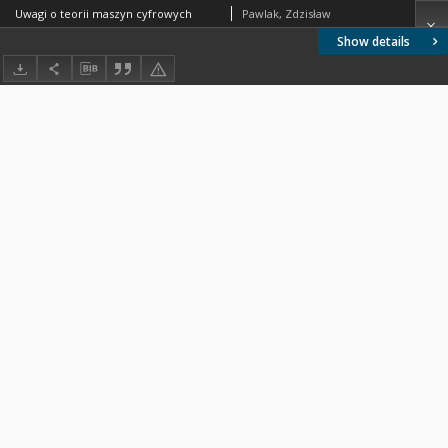
Uwagi o teorii maszyn cyfrowych
Pawlak, Zdzisław
Show details