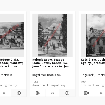
Bożego Ciała.
Kolegiata pw. Bożego
Kościół św. Duc
fasadę frontową
Ciała. Dawny Kościół św.
ogólny. Jarosła
placu Piotra
Jana Chrzciciela i św. Jana
rosław
Ewangelisty. Fasada.
Fragment. Jarosław
Bronisław.
Rogaliński, Bronisław.
Rogaliński, Bronis
1954
1954
onograficzny
dokument ikonograficzny
dokument ikonogr