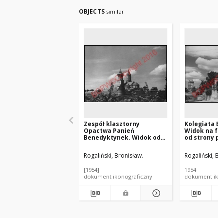
OBJECTS
similar
Zespół klasztorny
Kolegiata 
Opactwa Panień
Widok na 
Benedyktynek. Widok od
od strony 
strony Sanu. Jarosław
Skargi. Ja
Rogaliński, Bronisław.
Rogaliński, 
[1954]
1954
dokument ikonograficzny
dokument ik