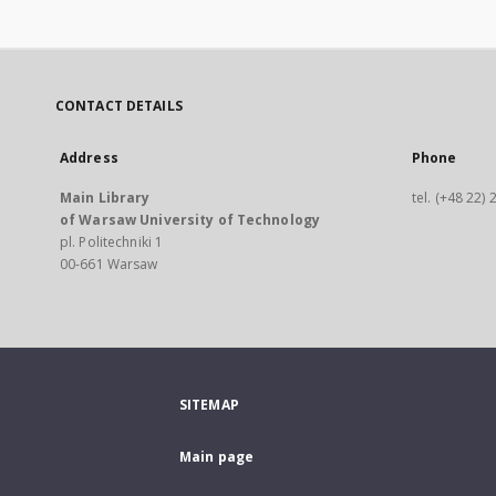
CONTACT DETAILS
Address
Phone
Main Library
tel. (+48 22)
of Warsaw University of Technology
pl. Politechniki 1
00-661 Warsaw
SITEMAP
Main page