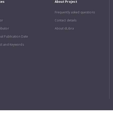
xes
About Project
Frequently asked questions
or
Contact details
ibutor
About dLibra
nal Publication Date
ct and Keywords