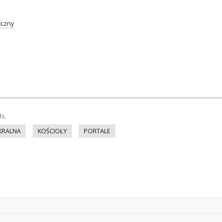
iczny
ds:
KRALNA
KOŚCIOŁY
PORTALE