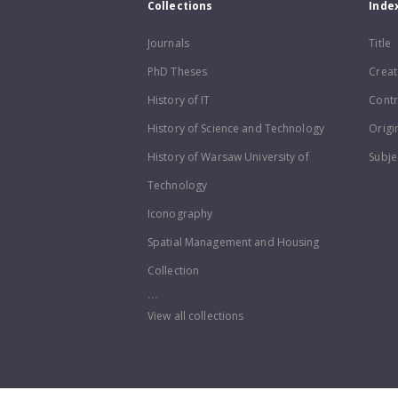
Collections
Inde
Journals
Title
PhD Theses
Creat
History of IT
Contr
History of Science and Technology
Origi
History of Warsaw University of
Subje
Technology
Iconography
Spatial Management and Housing
Collection
...
View all collections