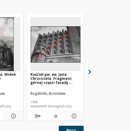
ha. Widok
Kościół pw. św. Jana
Kościół pw. św. Jana
w
Chrzciciela. Fragment
Chrzciciela. Widok o
górnej części fasady.
od strony fasady
Orneta
frontowej. Orneta
ław.
Rogaliński, Bronisław.
Rogaliński, Bronisław.
1954
1954
aficzny
dokument ikonograficzny
dokument ikonograficzn
More