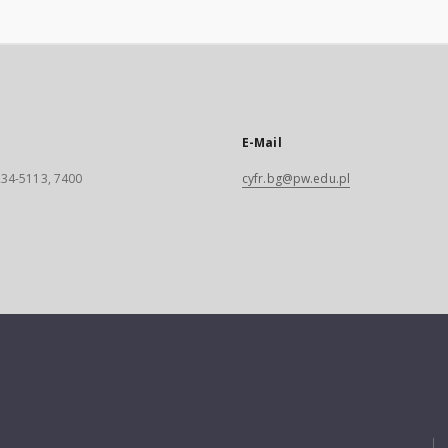
E-Mail
 234-5113, 7400
cyfr.bg@pw.edu.pl