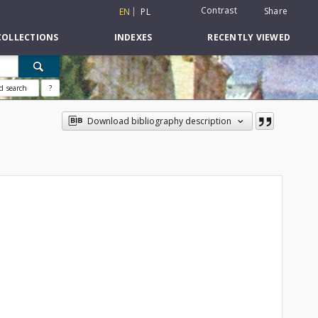
Contrast
Share
EN
PL
COLLECTIONS
INDEXES
RECENTLY VIEWED
d search
?
Download bibliography description