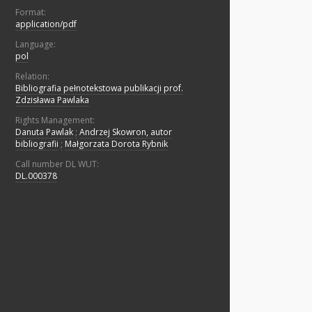
Format:
application/pdf
Language:
pol
Relation:
Bibliografia pełnotekstowa publikacji prof.
Zdzisława Pawlaka
Rights Management:
Danuta Pawlak
;
Andrzej Skowron, autor
bibliografii
;
Małgorzata Dorota Rybnik
Call number DL WUT:
DL.000378