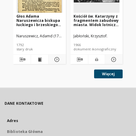
Głos Adama
Kościół św. Katarzyny z
Pa
Naruszewicza biskupa
fragmentem zabudowy
za
łuckiego i brzeskiego
miasta. Widok lotniczy
ko
przy założeniu
od strony wschodniej.
Krz
pierwszego kamienia
Toruń
Ra
Naruszewicz, Adamd (1733-1796)
Jabłoński, Krzysztof.
Jab
na Kościół Opatrznosci
Boskiey r. 1792 dnia 3
1792
1966
196
maia na placu
stary druk
dokument ikonograficzny
dok
Uiazdowskim miany
Więcej
DANE KONTAKTOWE
Adres
Biblioteka Główna