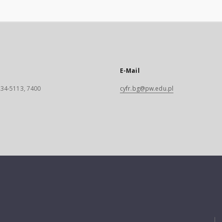
E-Mail
 234-5113, 7400
cyfr.bg@pw.edu.pl