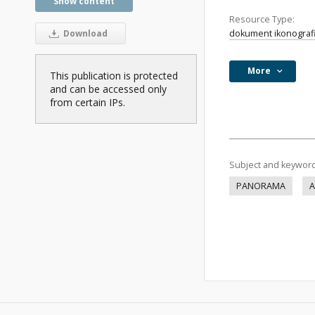
Show content
Resource Type:
dokument ikonograf
Download
More
This publication is protected
and can be accessed only
from certain IPs.
Subject and keywor
PANORAMA
A