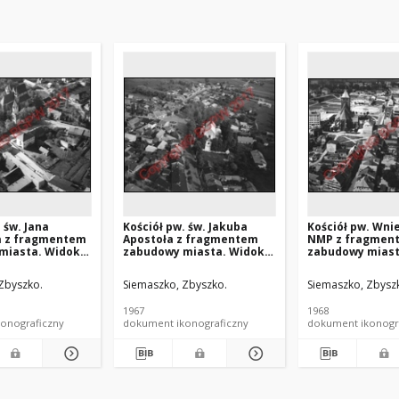
 św. Jana
Kościół pw. św. Jakuba
Kościół pw. Wni
la z fragmentem
Apostoła z fragmentem
NMP z fragmen
miasta. Widok
zabudowy miasta. Widok
zabudowy miast
d strony
lotniczy od strony
lotniczy od stro
o-wschodniej.
zachodniej. Skaryszew
wschodniej. Sł
Zbyszko.
Siemaszko, Zbyszko.
Siemaszko, Zbysz
z
1967
1968
onograficzny
dokument ikonograficzny
dokument ikonogr