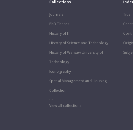
Collections
Inde
Journals
Title
PhD Theses
Creat
History of IT
Contr
History of Science and Technology
Origi
History of Warsaw University of
Subje
Technology
Iconography
Spatial Management and Housing
Collection
...
View all collections