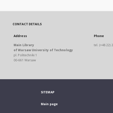
CONTACT DETAILS
Address
Phone
Main Library
tel. (+48 22)
of Warsaw University of Technology
pl. Politechniki 1
00-661 Warsaw
SITEMAP
Main page