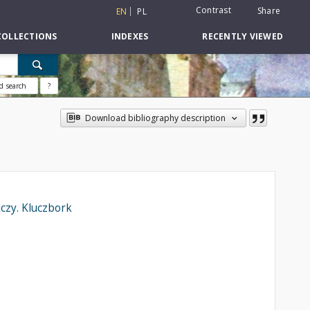
Contrast
Share
EN
PL
COLLECTIONS
INDEXES
RECENTLY VIEWED
d search
?
Download bibliography description
czy. Kluczbork