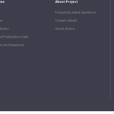
xes
About Project
Frequently asked questions
or
Contact details
ibutor
About dLibra
nal Publication Date
ct and Keywords