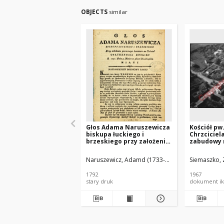
OBJECTS
similar
Głos Adama Naruszewicza
Kościół pw.
biskupa łuckiego i
Chrzcicie
brzeskiego przy założeniu
zabudowy 
pierwszego kamienia na
lotniczy o
Kościół Opatrznosci
południow
Naruszewicz, Adamd (1733-1796)
Siemaszko, 
Boskiey r. 1792 dnia 3 maia
Skalbmier
na placu Uiazdowskim
1792
1967
miany
stary druk
dokument ik