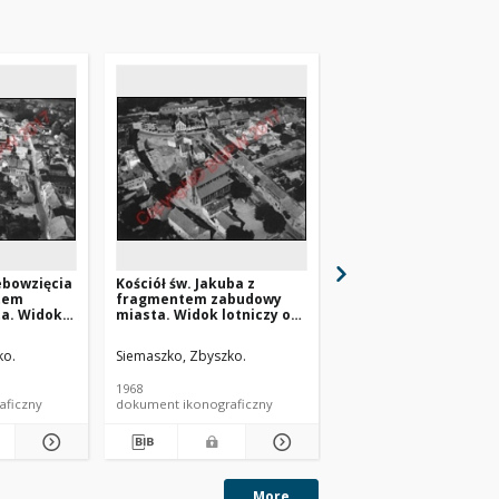
ebowzięcia
Kościół św. Jakuba z
Kościół św. Józefa
tem
fragmentem zabudowy
Oblubieńca z fragm
a. Widok
miasta. Widok lotniczy od
zabudowy miasta. W
ny
strony południowo-
lotniczy od strony
awno
zachodniej. Sobótka
wschodniej. Strupina
ko.
Siemaszko, Zbyszko.
Siemaszko,Zbyszko.
1968
1968
aficzny
dokument ikonograficzny
dokument ikonograficzn
More