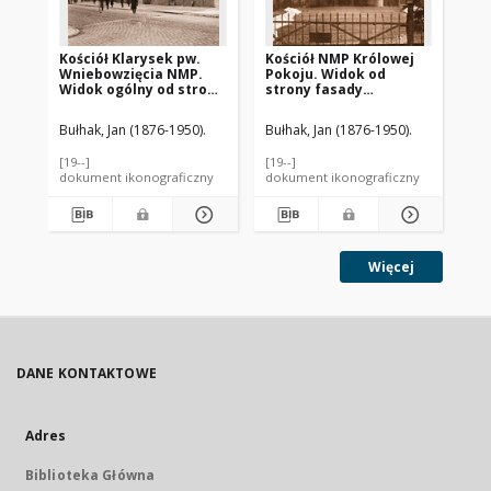
Kościół Klarysek pw.
Kościół NMP Królowej
Ko
Wniebowzięcia NMP.
Pokoju. Widok od
Na
Widok ogólny od strony
strony fasady
Pa
absydy sprzed 1939
frontowej sprzed 1939
sp
roku. Bydgoszcz
roku. Bydgoszcz
Ch
Bułhak, Jan (1876-1950).
Bułhak, Jan (1876-1950).
Buł
[19--]
[19--]
[19-
dokument ikonograficzny
dokument ikonograficzny
dok
Więcej
DANE KONTAKTOWE
Adres
Biblioteka Główna