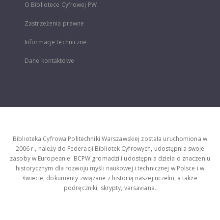
O Bibliotece Cyfrowej PW
Zastrzeżenia prawne
Informacje techniczne
Dane kontaktowe
Biblioteka Cyfrowa Politechniki Warszawskiej została uruchomiona w
2006 r., należy do Federacji Bibliotek Cyfrowych, udostępnia swoje
zasoby w Europeanie. BCPW gromadzi i udostępnia dzieła o znaczeniu
historycznym dla rozwoju myśli naukowej i technicznej w Polsce i w
świecie, dokumenty związane z historią naszej uczelni, a także
podręczniki, skrypty, varsaviana.