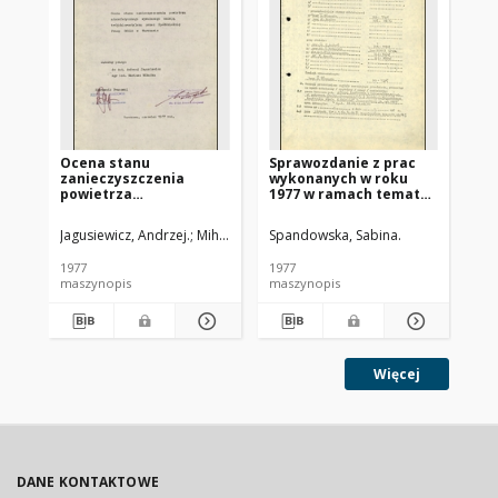
Ocena stanu
Sprawozdanie z prac
We
zanieczyszczenia
wykonanych w roku
pr
powietrza
1977 w ramach tematu
ob
atmosferycznego
pt.: "Prace badawcze i
do
wywołanego emisją
normalizacyjne w
ob
Jagusiewicz, Andrzej.
Mihułka, Mariusz.
Spandowska, Sabina.
Iwa
trójchloroetylenu
zakresie
za
przez Spółdzielnię
fizykochemicznego i
po
1977
1977
198
Pracy SKALA w
bakteriologicznego
at
maszynopis
maszynopis
ma
Warszawie
badania wody i
MA
ścieków"
Więcej
DANE KONTAKTOWE