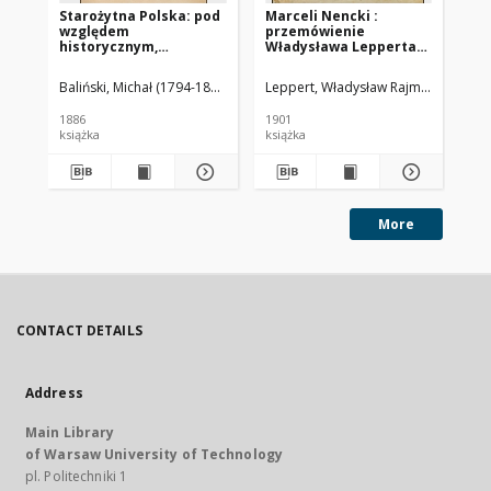
Starożytna Polska: pod
Marceli Nencki :
Sz
względem
przemówienie
historycznym,
Władysława Lepperta
jeograficznym i
na posiedzeniu Sekcyi
statystycznym. T. 3
Chemicznej dnia 19
Baliński, Michał (1794-1864)
Lipiński, Tymoteusz (1797-1856)
Leppert, Władysław Rajmund
Martyno
Zaw
października 1901 r.
1886
1901
195
książka
książka
ksi
More
CONTACT DETAILS
Address
Main Library
of Warsaw University of Technology
pl. Politechniki 1