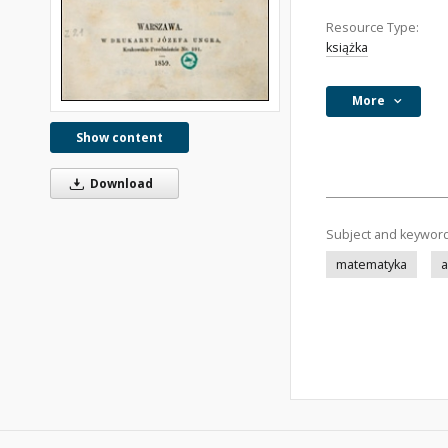
Resource Type:
książka
More
Show content
Download
Subject and keywor
matematyka
a