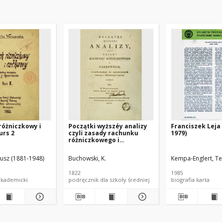
różniczkowy i
Początki wyższéy analizy
Franciszek Leja 
urs 2
czyli zasady rachunku
1979)
różniczkowego i
całkowego z
zastósowaniem do
52)
liusz (1881-1948)
Buchowski, K.
Kempa-Englert, Te
naywaźnieyszych materyy
z matematyki czystéy
1822
1985
akademicki
podręcznik dla szkoły średniej
biografia karta