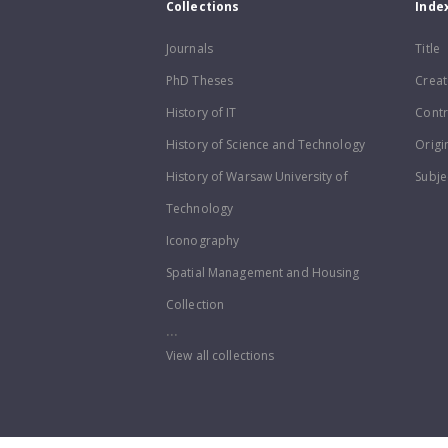
Collections
Inde
Journals
Title
PhD Theses
Creat
History of IT
Contr
History of Science and Technology
Origi
History of Warsaw University of
Subje
Technology
Iconography
Spatial Management and Housing
Collection
...
View all collections