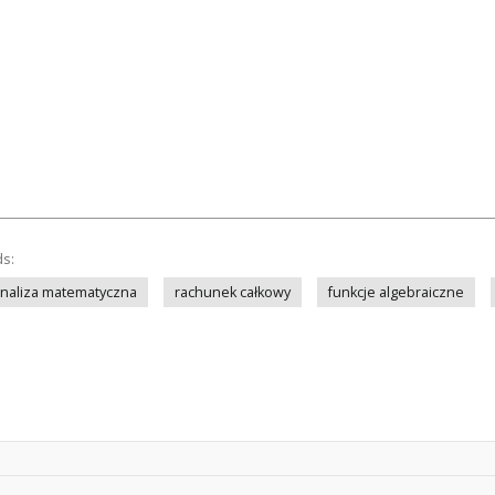
ds:
naliza matematyczna
rachunek całkowy
funkcje algebraiczne