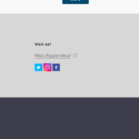
Visit us!
https://bg.pw.edu.pl