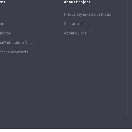
xes
About Project
Frequently asked questions
or
Contact details
ibutor
About dLibra
nal Publication Date
ct and Keywords