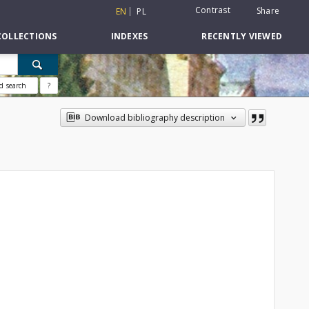
Contrast
Share
EN
PL
COLLECTIONS
INDEXES
RECENTLY VIEWED
d search
?
Download bibliography description