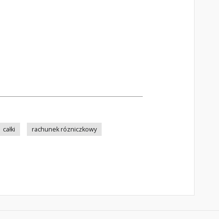
całki
rachunek rózniczkowy