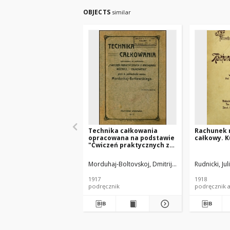
OBJECTS
similar
Technika całkowania
Rachunek 
opracowana na podstawie
całkowy. K
"Ćwiczeń praktycznych z
rachunku różnicz. i
całkowego" Morduchaj-
Morduhaj-Boltovskoj, Dmitrij Dmitrievič (1876-19
Rudnicki, Ju
Bołtowskiego
1917
1918
podręcznik
podręcznik 