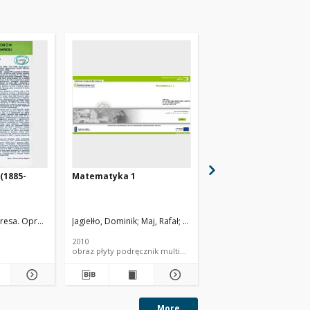
(1885-
Matematyka 1
Matematyka 2
resa. Oprac.
Jagiełło, Dominik
Maj, Rafał
Bieńkowska-Lipińska, Krystyna
Jagiełło, Dominik
Maj, R
2010
2011
obraz płyty podręcznik multimedialny
More