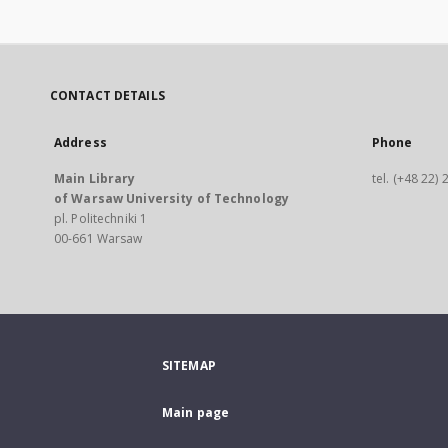
CONTACT DETAILS
Address
Phone
Main Library
tel. (+48 22)
of Warsaw University of Technology
pl. Politechniki 1
00-661 Warsaw
SITEMAP
Main page