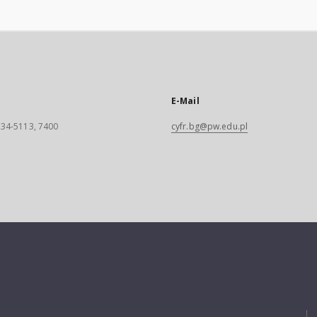
E-Mail
 234-5113, 7400
cyfr.bg@pw.edu.pl