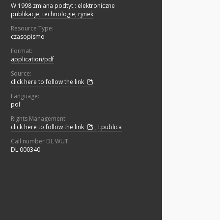
W 1998 zmiana podtyt.: elektroniczne
publikacje, technologie, rynek
Resource Type:
czasopismo
Format:
application/pdf
Source:
click here to follow the link
Language:
pol
Rights Management:
click here to follow the link
;
Epublica
Call number DL WUT:
DL.000340