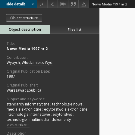
Hide details
Nowe Media 1997 nr 2
Object structure
Object description
Files list
Title:
Nowe Media 1997 nr 2
Contributor:
Wypych, Włodzimierz. Wyd.
Original Publication Date:
1997
Original Publisher:
Warszawa : Epublica
Subject and Keywords:
standardy informatyczne
;
technologie nowe
;
media elektroniczne
;
edytorstwo elektroniczne
;
technologie internetowe
;
edytorstwo
;
technologie
;
multimedia
;
dokumenty
elektroniczne
Description: