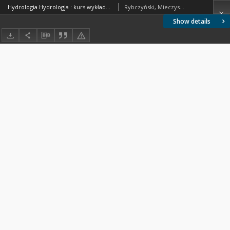
Hydrologia Hydrologja : kurs wykładów na Politechnice Warszawskiej
Rybczyński, Mieczysław (1873-1937)
Show details