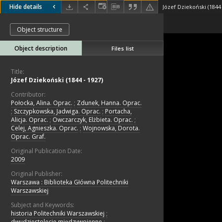
Hide details
Józef Dziekoński (1844 
Object structure
Object description
Files list
Title:
Józef Dziekoński (1844 - 1927)
Contributor:
Połocka, Alina. Oprac.
;
Zdunek, Hanna. Oprac.
;
Szczypkowska, Jadwiga. Oprac.
;
Portacha,
Alicja. Oprac.
;
Owczarczyk, Elżbieta. Oprac.
;
Celej, Agnieszka. Oprac.
;
Wojnowska, Dorota.
Oprac. Graf.
Original Publication Date:
2009
Original Publisher:
Warszawa : Biblioteka Główna Politechniki
Warszawskiej
Subject and Keywords:
historia Politechniki Warszawskiej
;
dwudziestolecie międzywojenne
;