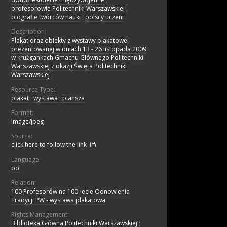
profesorowie Politechniki Warszawskiej
;
biografie twórców nauki
;
polscy uczeni
Description:
Plakat oraz obiekty z wystawy plakatowej
prezentowanej w dniach 13 - 26 listopada 2009
w krużgankach Gmachu Głównego Politechniki
Warszawskiej z okazji Święta Politechniki
Warszawskiej
Resource Type:
plakat
;
wystawa
;
plansza
Format:
image/jpeg
Source:
click here to follow the link
Language:
pol
Relation:
100 Profesorów na 100-lecie Odnowienia
Tradycji PW - wystawa plakatowa
Rights Management:
Biblioteka Główna Politechniki Warszawskiej
;