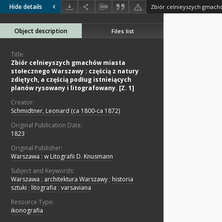
Hide details
Object description
Files list
Title:
Zbiór celnieyszych gmachów miasta
stołecznego Warszawy : częścią z natury
zdiętych, a częścią podług istnieiących
planów rysowany i litografowany. [Z. 1]
Creator:
Schmidtner, Leonard (ca 1800-ca 1872)
Original Publication Date:
1823
Original Publisher:
Warszawa : w Litografii D. Knusmann
Subject and Keywords:
Warszawa
;
architektura Warszawy
;
historia
sztuki
;
litografia
;
varsaviana
Resource Type:
ikonografia