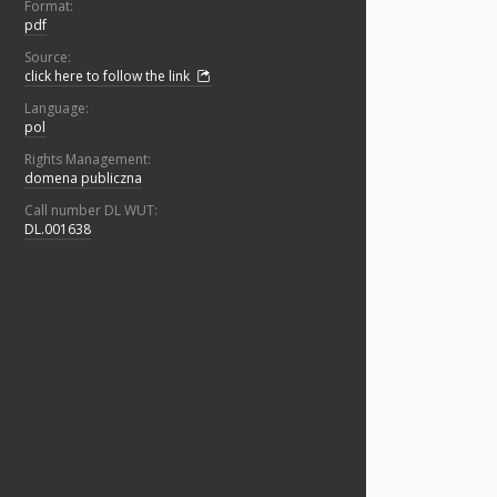
Format:
pdf
Source:
click here to follow the link
Language:
pol
Rights Management:
domena publiczna
Call number DL WUT:
DL.001638