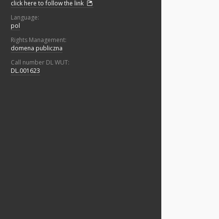
click here to follow the link
Language:
pol
Rights Management:
domena publiczna
Call number DL WUT:
DL.001623