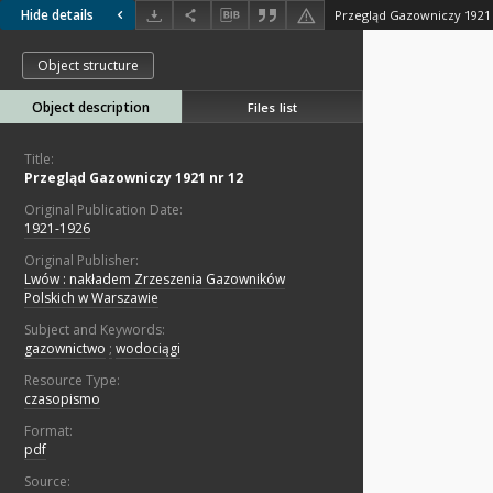
Hide details
Przegląd Gazowniczy 1921 
Object structure
Object description
Files list
Title:
Przegląd Gazowniczy 1921 nr 12
Original Publication Date:
1921-1926
Original Publisher:
Lwów : nakładem Zrzeszenia Gazowników
Polskich w Warszawie
Subject and Keywords:
gazownictwo
;
wodociągi
Resource Type:
czasopismo
Format:
pdf
Source: