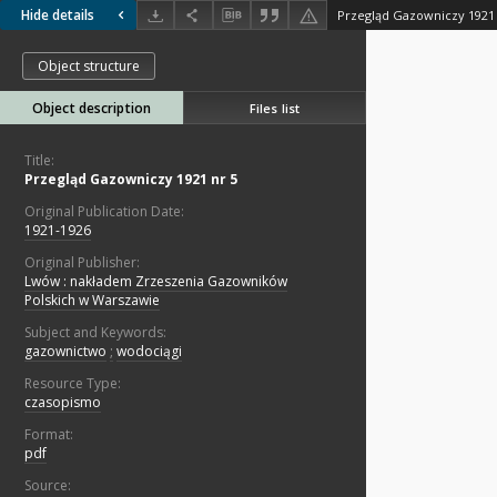
Hide details
Przegląd Gazowniczy 1921 
Object structure
Object description
Files list
Title:
Przegląd Gazowniczy 1921 nr 5
Original Publication Date:
1921-1926
Original Publisher:
Lwów : nakładem Zrzeszenia Gazowników
Polskich w Warszawie
Subject and Keywords:
gazownictwo
;
wodociągi
Resource Type:
czasopismo
Format:
pdf
Source: