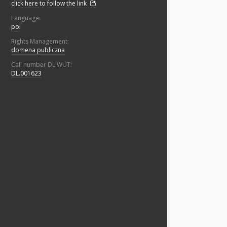
click here to follow the link
Language:
pol
Rights Management:
domena publiczna
Call number DL WUT:
DL.001623