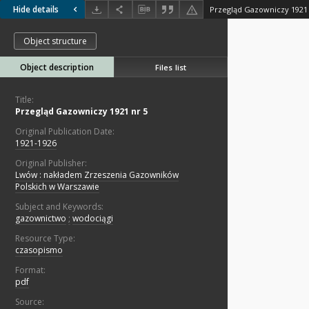
Hide details
Przegląd Gazowniczy 1921 
Object structure
Object description
Files list
Title:
Przegląd Gazowniczy 1921 nr 5
Original Publication Date:
1921-1926
Original Publisher:
Lwów : nakładem Zrzeszenia Gazowników
Polskich w Warszawie
Subject and Keywords:
gazownictwo
;
wodociągi
Resource Type:
czasopismo
Format:
pdf
Source: