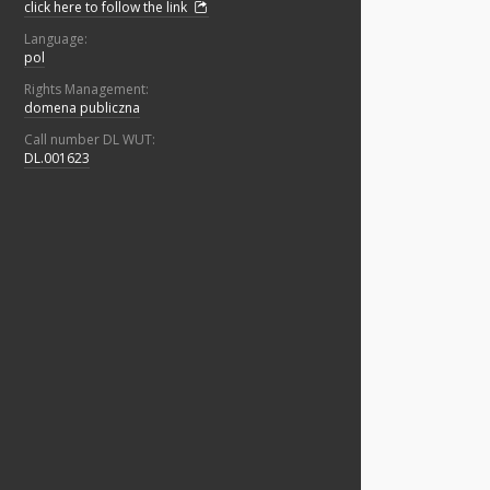
click here to follow the link
Language:
pol
Rights Management:
domena publiczna
Call number DL WUT:
DL.001623