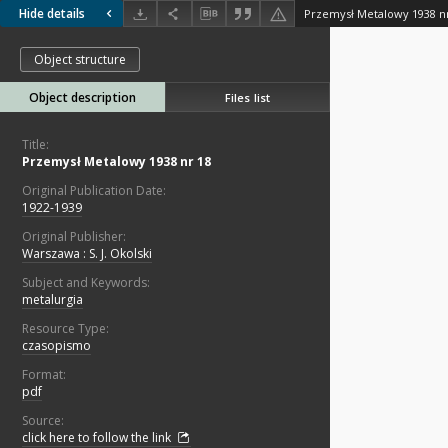
Hide details
Przemysł Metalowy 1938 n
Object structure
Object description
Files list
Title:
Przemysł Metalowy 1938 nr 18
Original Publication Date:
1922-1939
Original Publisher:
Warszawa : S. J. Okolski
Subject and Keywords:
metalurgia
Resource Type:
czasopismo
Format:
pdf
Source:
click here to follow the link