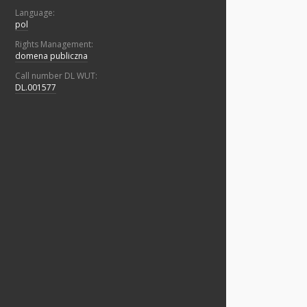
Language:
pol
Rights Management:
domena publiczna
Call number DL WUT:
DL.001577