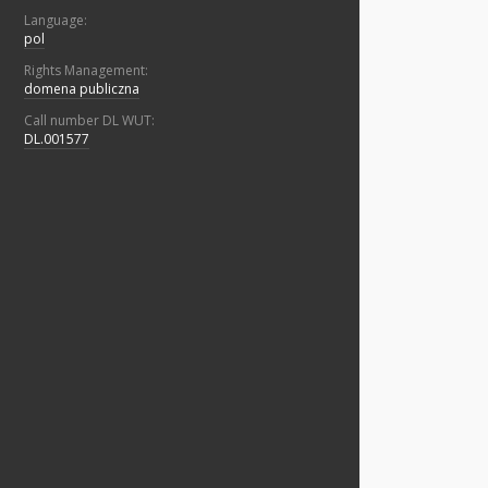
Language:
pol
Rights Management:
domena publiczna
Call number DL WUT:
DL.001577