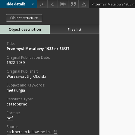
Hide details
Przemysł Metalowy 1933 nr
Object structure
Object description
Files list
Title:
Przemysł Metalowy 1933 nr 36/37
Original Publication Date:
1922-1939
Original Publisher:
Warszawa : S. J. Okolski
Subject and Keywords:
metalurgia
Resource Type:
czasopismo
Format:
pdf
Source:
click here to follow the link