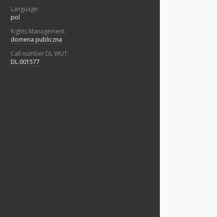
Language:
pol
Rights Management:
domena publiczna
Call number DL WUT:
DL.001577