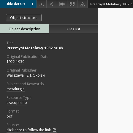
Hide details
Przemysł Metalowy 1932 n
Object structure
Object description
Files list
Title:
Przemysł Metalowy 1932 nr 48
Original Publication Date:
1922-1939
Original Publisher:
Warszawa : S. J. Okolski
Subject and Keywords:
metalurgia
Resource Type:
czasopismo
Format:
pdf
Source:
click here to follow the link