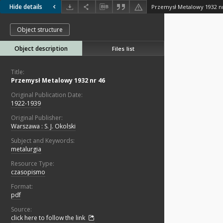
Hide details
Przemysł Metalowy 1932 n
Object structure
Object description
Files list
Title:
Przemysł Metalowy 1932 nr 46
Original Publication Date:
1922-1939
Original Publisher:
Warszawa : S. J. Okolski
Subject and Keywords:
metalurgia
Resource Type:
czasopismo
Format:
pdf
Source:
click here to follow the link