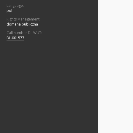
Language:
pol
Rights Management:
domena publiczna
Call number DL WUT:
DL.001577