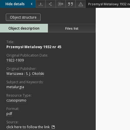
Hide details
Przemysł Metalowy 1932 n
Object structure
Object description
Files list
Title:
Przemysł Metalowy 1932 nr 45
Original Publication Date:
1922-1939
Original Publisher:
Warszawa : S. J. Okolski
Subject and Keywords:
metalurgia
Resource Type:
czasopismo
Format:
pdf
Source:
click here to follow the link