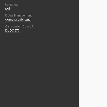
Language:
pol
Rights Management:
domena publiczna
Call number DL WUT:
DL.001577