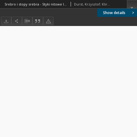
Srebro i stopy srebra - Styki nitowe lite - Kształt i wymiary BN-82/0879-02
Durst, Krzysztof; Klir, Tadeusz; Poloczek, Werner
Show details