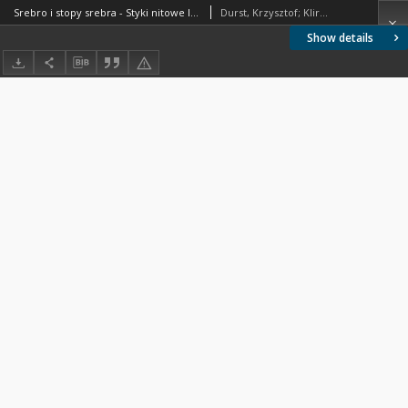
Srebro i stopy srebra - Styki nitowe lite - Kształt i wymiary BN-82/0879-02
Durst, Krzysztof; Klir, Tadeusz; Poloczek, Werner
Show details