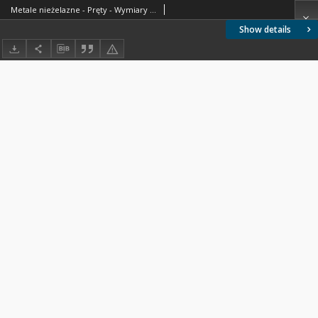
Metale nieżelazne - Pręty - Wymiary BN-71/0805-03
Show details