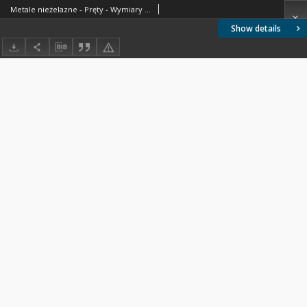
Metale nieżelazne - Pręty - Wymiary BN-71/0805-03
Show details