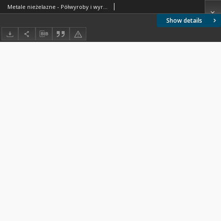
Metale nieżelazne - Półwyroby i wyroby - Wady powierzchni - Nazwy i określenia BN-78/0800-04
Show details