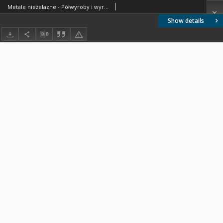
Metale nieżelazne - Półwyroby i wyroby - Wady powierzchni - Nazwy i określenia BN-78/0800-04
Show details