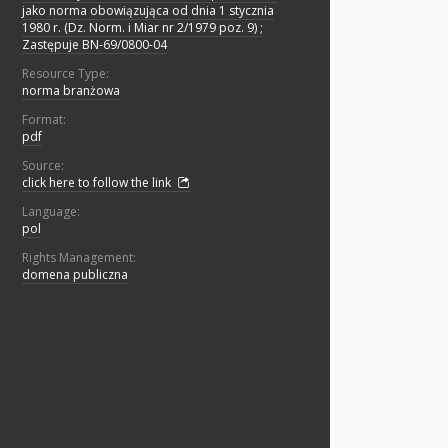
jako norma obowiązująca od dnia 1 stycznia
1980 r. (Dz. Norm. i Miar nr 2/1979 poz. 9) ;
Zastępuje BN-69/0800-04
Resource Type:
norma branżowa
Format:
pdf
Source:
click here to follow the link
Language:
pol
Rights Management:
domena publiczna