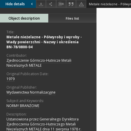
Hide details
Object description
Files list
Title:
Metale nieżelazne - Półwyroby i wyroby -
Wady powierzchni - Nazwy i określenia
BN-78/0800-04
Contributor:
Zjednoczenie Górniczo-Hutnicze Metali
Nieżelaznych METALE
Original Publication Date:
1979
Original Publisher:
Wydawnictwa Normalizacyjne
Subject and Keywords:
NORMY BRANŻOWE
Description:
Ustanowiona przez Generalnego Dyrektora
Zjednoczenia Górniczo-Hutniczego Metali
Nieżelaznych METALE dnia 11 sierpnia 1978 r.