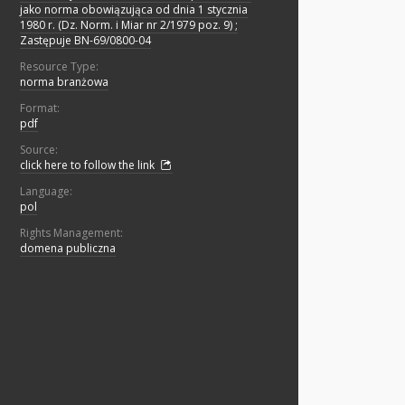
jako norma obowiązująca od dnia 1 stycznia
1980 r. (Dz. Norm. i Miar nr 2/1979 poz. 9) ;
Zastępuje BN-69/0800-04
Resource Type:
norma branżowa
Format:
pdf
Source:
click here to follow the link
Language:
pol
Rights Management:
domena publiczna