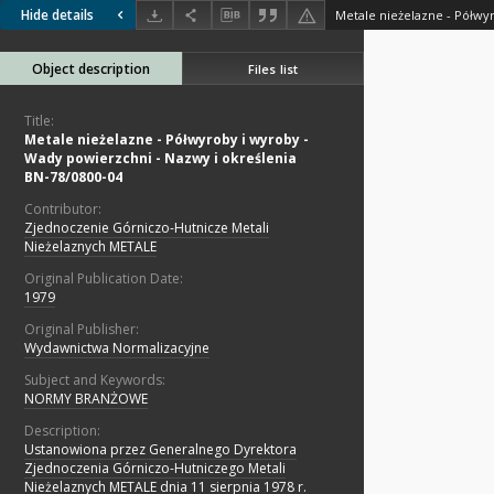
Hide details
Object description
Files list
Title:
Metale nieżelazne - Półwyroby i wyroby -
Wady powierzchni - Nazwy i określenia
BN-78/0800-04
Contributor:
Zjednoczenie Górniczo-Hutnicze Metali
Nieżelaznych METALE
Original Publication Date:
1979
Original Publisher:
Wydawnictwa Normalizacyjne
Subject and Keywords:
NORMY BRANŻOWE
Description:
Ustanowiona przez Generalnego Dyrektora
Zjednoczenia Górniczo-Hutniczego Metali
Nieżelaznych METALE dnia 11 sierpnia 1978 r.