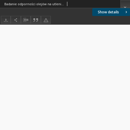
Badanie odporności olejów na utlenianie metodą WTI BN-65/0535-15
Show details