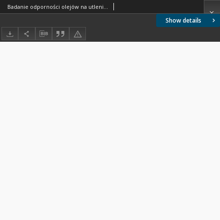
Badanie odporności olejów na utlenianie metodą WTI BN-65/0535-15
Show details