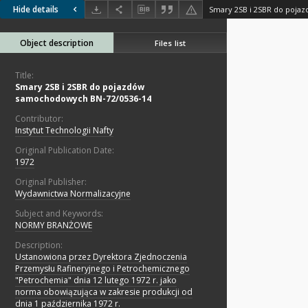
Hide details
Object description
Files list
Title:
Smary 2SB i 2SBR do pojazdów
samochodowych BN-72/0536-14
Contributor:
Instytut Technologii Nafty
Original Publication Date:
1972
Original Publisher:
Wydawnictwa Normalizacyjne
Subject and Keywords:
NORMY BRANŻOWE
Description:
Ustanowiona przez Dyrektora Zjednoczenia
Przemysłu Rafineryjnego i Petrochemicznego
"Petrochemia" dnia 12 lutego 1972 r. jako
norma obowiązująca w zakresie produkcji od
dnia 1 października 1972 r.