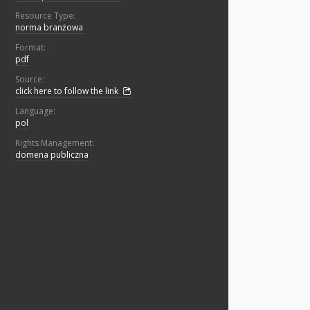
Resource Type:
norma branżowa
Format:
pdf
Source:
click here to follow the link
Language:
pol
Rights Management:
domena publiczna