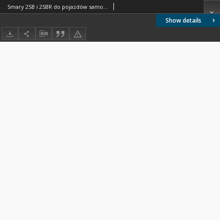
Smary 2SB i 2SBR do pojazdów samochodowych BN-72/0536-14
Show details