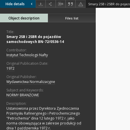
Hide details
Object description
Files list
Title:
Smary 2SB i 2SBR do pojazdów
samochodowych BN-72/0536-14
Contributor:
Instytut Technologii Nafty
Original Publication Date:
1972
Original Publisher:
Wydawnictwa Normalizacyjne
Subject and Keywords:
NORMY BRANŻOWE
Description:
Ustanowiona przez Dyrektora Zjednoczenia
Przemysłu Rafineryjnego i Petrochemicznego
"Petrochemia" dnia 12 lutego 1972 r. jako
norma obowiązująca w zakresie produkcji od
dnia 1 października 1972 r.