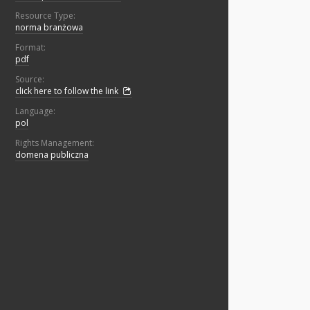
Resource Type:
norma branżowa
Format:
pdf
Source:
click here to follow the link
Language:
pol
Rights Management:
domena publiczna