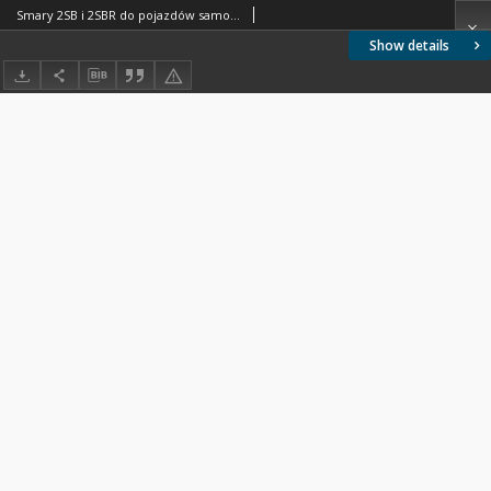
Smary 2SB i 2SBR do pojazdów samochodowych BN-72/0536-14
Show details