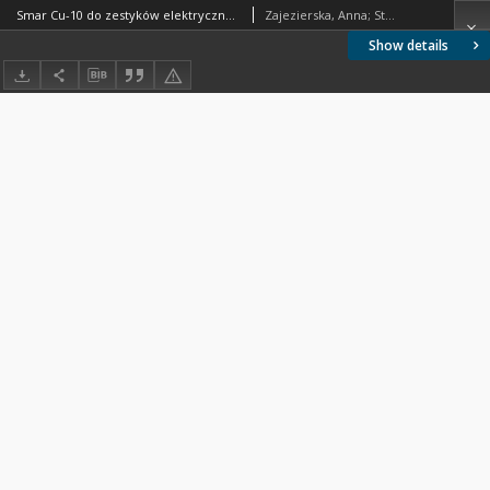
Smar Cu-10 do zestyków elektrycznych BN-74/0536-25
Zajezierska, Anna; Steinmec, Franciszek; Michalak, Jacek; Gibińska, Wiesława
Show details