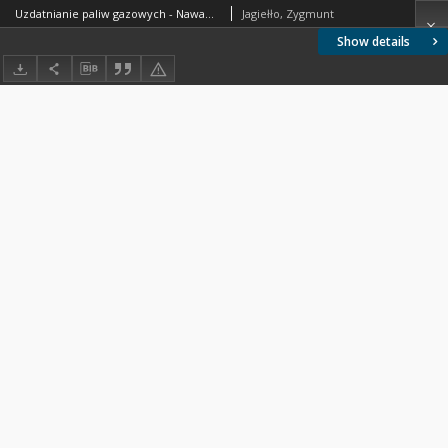
Uzdatnianie paliw gazowych - Nawanianie - Środki nawaniające - Wymagania i badania BN-74/0547-01 Arkusz 02
Jagiełło, Zygmunt
Show details