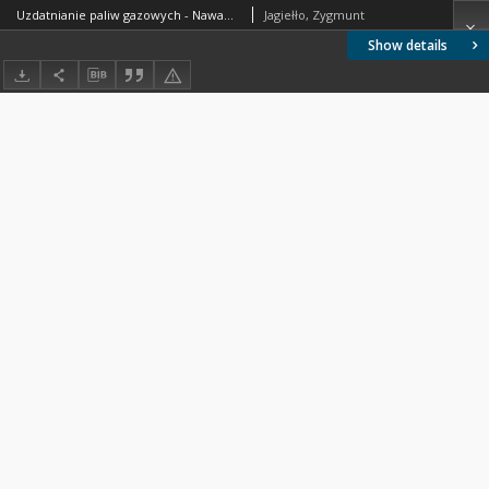
Uzdatnianie paliw gazowych - Nawanianie - Środki nawaniające - Wymagania i badania BN-74/0547-01 Arkusz 02
Jagiełło, Zygmunt
Show details