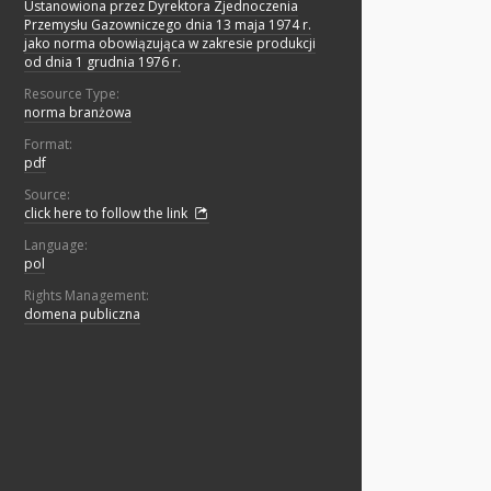
Ustanowiona przez Dyrektora Zjednoczenia
Przemysłu Gazowniczego dnia 13 maja 1974 r.
jako norma obowiązująca w zakresie produkcji
od dnia 1 grudnia 1976 r.
Resource Type:
norma branżowa
Format:
pdf
Source:
click here to follow the link
Language:
pol
Rights Management:
domena publiczna