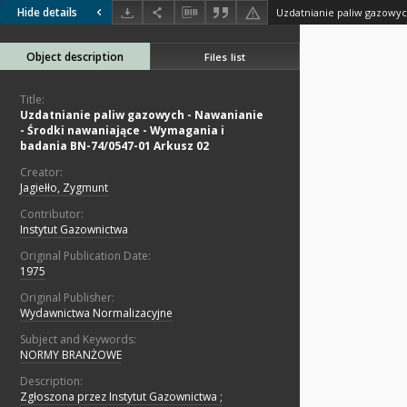
Hide details
Object description
Files list
Title:
Uzdatnianie paliw gazowych - Nawanianie
- Środki nawaniające - Wymagania i
badania BN-74/0547-01 Arkusz 02
Creator:
Jagiełło, Zygmunt
Contributor:
Instytut Gazownictwa
Original Publication Date:
1975
Original Publisher:
Wydawnictwa Normalizacyjne
Subject and Keywords:
NORMY BRANŻOWE
Description:
Zgłoszona przez Instytut Gazownictwa ;