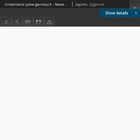
Uzdatnianie paliw gazowych - Nawanianie - Środki nawaniające - Wymagania i badania BN-74/0547-01 Arkusz 02
Jagiełło, Zygmunt
Show details